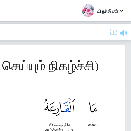
விருந்தினர்
ெய்யும் நிகழ்ச்சி)
திடுக்கத்தில்
என்ன
ஆழ்த்தக்கூடியது