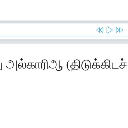
 அல்காரிஆ (திடுக்கிடச் ச