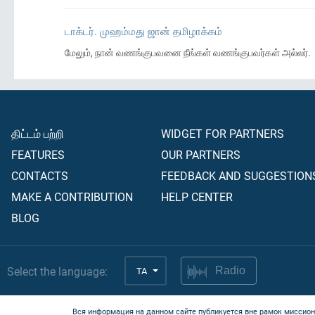
டாக்டர். முஹம்மது ஜான் தமிழாக்கம்
மேலும், நான் வணங்குபவனை நீங்கள் வணங்குபவர்கள் அல்லர்.
திட்டம் பற்றி
WIDGET FOR PARTNERS
FEATURES
OUR PARTNERS
CONTACTS
FEEDBACK AND SUGGESTION
MAKE A CONTRIBUTION
HELP CENTER
BLOG
Select the language:
TA
Radio
Вся информация на данном сайте публикуется вне рамок миссион