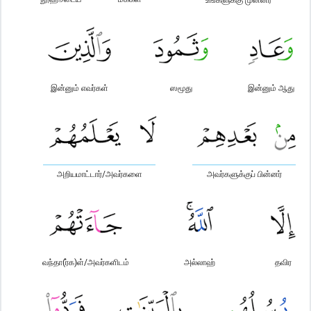
இன்னும் எவர்கள்
ஸமூது
இன்னும் ஆது
அறியமாட்டார்/அவர்களை
அவர்களுக்குப் பின்னர்
வந்தா(ர்க)ள்/அவர்களிடம்
அல்லாஹ்
தவிர