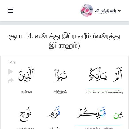
விருந்தினர்
சூரா 14, ஸூரத்து இப்ராஹீம் (ஸூரத்து
இப்ராஹீம்)
14
:
9
எவர்கள்
சரித்திரம்
வரவில்லையா?/உங்களுக்கு
நூஹூடைய
மக்கள்
உங்களுக்கு முன்னர்