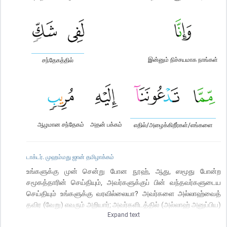
இன்னும் நிச்சயமாக நாங்கள்
சந்தேகத்தில்
ஆழமான சந்தேகம்
அதன் பக்கம்
எதில்/அழைக்கிறீர்கள்/எங்களை
டாக்டர். முஹம்மது ஜான் தமிழாக்கம்
உங்களுக்கு முன் சென்று போன நூஹ், ஆது, ஸமூது போன்ற
சமூகத்தாரின் செய்தியும், அவர்களுக்குப் பின் வந்தவர்களுடைய
செய்தியும் உங்களுக்கு வரவில்லையா? அவர்களை அல்லாஹ்வைத்
தவிர (வேறு) எவரும் அறியார்; அவர்களிடத்தில் (அல்லாஹ் அனுப்பிய)
Expand text
அவர்களுடைய (இறை) தூதர்கள் தெளிவான அத்தாட்சிகளைக்
கொண்டு வந்தார்கள்; தங்கள் கைகளை தங்கள் வாய்களின் பக்கம்