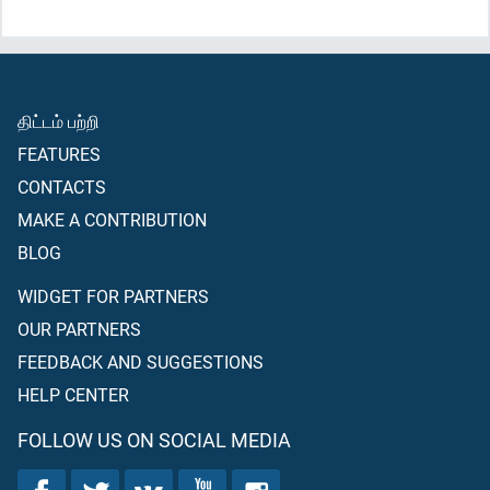
கொண்டு சென்று, “நீங்கள் எதைக் கொண்டு
அனுப்பப்பட்டிருக்கின்றீர்களோ அ(த் தூ)தை நிச்சயமாக நாங்கள்
நிராகரிக்கின்றோம்; அன்றியும், நீங்கள் எங்களை எதன்பால்
அழைக்கிறீர்களோ, அதைப் பற்றியும் நாங்கள் பெரும் சந்தேகத்தில்
திட்டம் பற்றி
இருக்கிறோம்” என்று கூறினார்கள்.
FEATURES
CONTACTS
MAKE A CONTRIBUTION
BLOG
WIDGET FOR PARTNERS
OUR PARTNERS
FEEDBACK AND SUGGESTIONS
HELP CENTER
FOLLOW US ON SOCIAL MEDIA