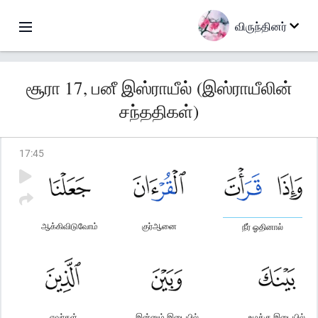
விருந்தினர்
சூரா 17, பனீ இஸ்ராயீல் (இஸ்ராயீலின்
சந்ததிகள்)
17
:
45
ஆக்கிவிடுவோம்
குர்ஆனை
நீர் ஓதினால்
எவர்கள்
இன்னும் இடையில்
உமக்கு இடையில்