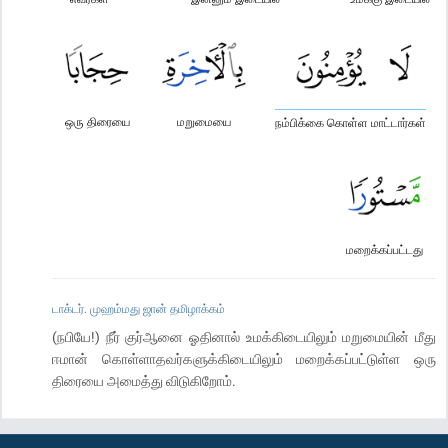
ஒரு திரையை
மறுமையை
நம்பிக்கை கொள்ள மாட்டார்கள்
மறைக்கப்பட்டது
டாக்டர். முஹம்மது ஜான் தமிழாக்கம்
(நபியே!) நீர் குர்ஆனை ஓதினால் உமக்கிடையிலும் மறுமையின் மீது
ஈமான் கொள்ளாதவர்களுக்கிடையிலும் மறைக்கப்பட்டுள்ள ஒரு
திரையை அமைத்து விடுகிறோம்.