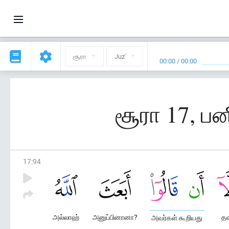
சூரா
Juz'
00:00
/
00:00
சூரா 17, பன
17
:
94
அல்லாஹ்
அனுப்பினானா?
தவ
அவர்கள் கூறியது