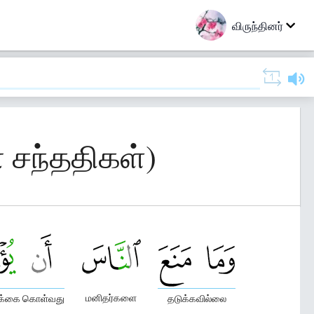
விருந்தினர்
் சந்ததிகள்)
மனிதர்களை
பிக்கை கொள்வது
தடுக்கவில்லை