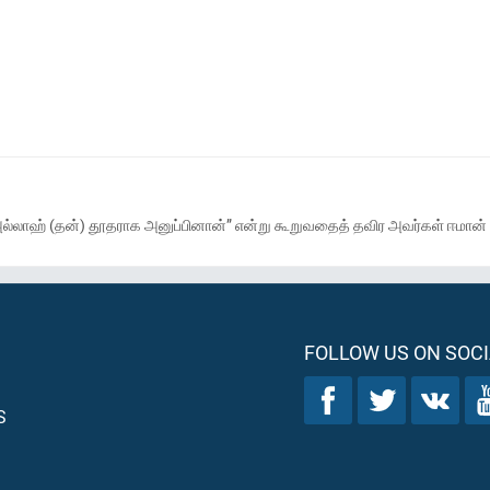
ா அல்லாஹ் (தன்) தூதராக அனுப்பினான்” என்று கூறுவதைத் தவிர அவர்கள் ஈமா
FOLLOW US ON SOCI
S