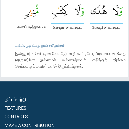
வெளிப்படுத்தக்கூடிய
வேதமும் இல்லாமலும்
நேர்வழி இல்லாமலும்
டாக்டர். முஹம்மது ஜான் தமிழாக்கம்
இன்னும்| கல்வி ஞானமோ, நேர் வழி காட்டியோ, பிரகாசமான வேத
(ஆதார)மோ இல்லாமல், அல்லாஹ்வைக் குறித்துத் தர்க்கம்
செய்பவனும் மனிதர்களில் இருக்கின்றான்.
திட்டம் பற்றி
FEATURES
CONTACTS
MAKE A CONTRIBUTION