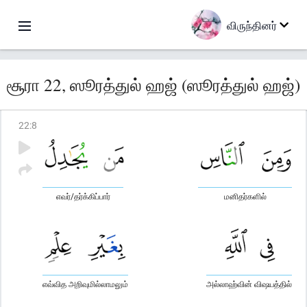
விருந்தினர்
சூரா 22, ஸூரத்துல் ஹஜ் (ஸூரத்துல் ஹஜ்)
22
:
8
எவர்/தர்க்கிப்பார்
மனிதர்களில்
எவ்வித அறிவுமில்லாமலும்
அல்லாஹ்வின் விஷயத்தில்