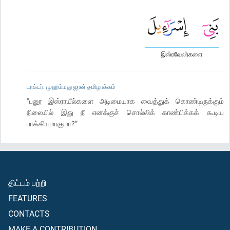
இஸ்ரவேலர்களை
டாக்டர். முஹம்மது ஜான் தமிழாக்கம்
“பனூ இஸ்ராயீல்களை அடிமையாக வைத்துக் கொண்டிருக்கும்
நிலையில் இது நீ எனக்குச் சொல்லிக் காண்பிக்கக் கூடிய
பாக்கியமாகுமா?”
திட்டம் பற்றி
FEATURES
CONTACTS
MAKE A CONTRIBUTION