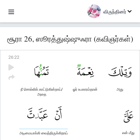
விருந்தினர்
சூரா 26, ஸூரத்துஷ்ஷுஃரா (கவிஞர்கள்)
26
:
22
நீ சொல்லிக் காட்டுகின்றாய்/
ஓர் உபகாரம்தான்
அது
அதை
என் மீது
அடிமையாக்கி வைத்திருக்கிறாய்