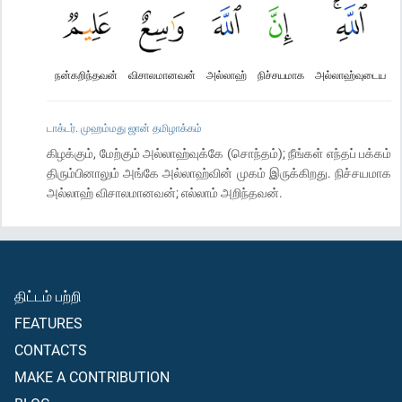
நன்கறிந்தவன்
விசாலமானவன்
அல்லாஹ்
நிச்சயமாக
அல்லாஹ்வுடைய
டாக்டர். முஹம்மது ஜான் தமிழாக்கம்
கிழக்கும், மேற்கும் அல்லாஹ்வுக்கே (சொந்தம்); நீங்கள் எந்தப் பக்கம்
திரும்பினாலும் அங்கே அல்லாஹ்வின் முகம் இருக்கிறது. நிச்சயமாக
அல்லாஹ் விசாலமானவன்; எல்லாம் அறிந்தவன்.
திட்டம் பற்றி
FEATURES
CONTACTS
MAKE A CONTRIBUTION