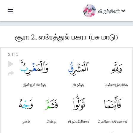
விருந்தினர்
சூரா 2, ஸூரத்துல் பகரா (பசு மாடு)
2
:
115
இன்னும் மேற்கு
கிழக்கு
அல்லாஹ்வுக்கே
முகம்
அங்கு
திருப்புகிறீர்கள்
ஆகவே எங்கெல்லாம்