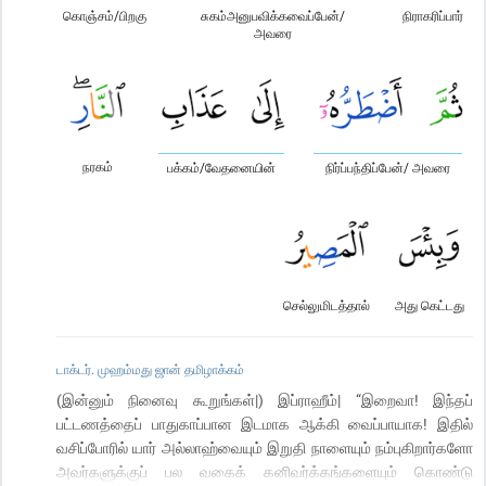
கொஞ்சம்/பிறகு
சுகம்அனுபவிக்கவைப்பேன்/
நிராகரிப்பார்
அவரை
நரகம்
பக்கம்/வேதனையின்
நிர்ப்பந்திப்பேன்/ அவரை
செல்லுமிடத்தால்
அது கெட்டது
டாக்டர். முஹம்மது ஜான் தமிழாக்கம்
(இன்னும் நினைவு கூறுங்கள்|) இப்ராஹீம்| “இறைவா! இந்தப்
பட்டணத்தைப் பாதுகாப்பான இடமாக ஆக்கி வைப்பாயாக! இதில்
வசிப்போரில் யார் அல்லாஹ்வையும் இறுதி நாளையும் நம்புகிறார்களோ
அவர்களுக்குப் பல வகைக் கனிவர்க்கங்களையும் கொண்டு