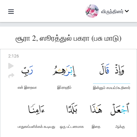
விருந்தினர்
சூரா 2, ஸூரத்துல் பகரா (பசு மாடு)
2
:
126
என் இறைவா
இப்ராஹீம்
இன்னும் சமயம்/கூறினார்
பாதுகாப்பளிக்கக் கூடியது
ஒரு பட்டணமாக
இதை
ஆக்கு