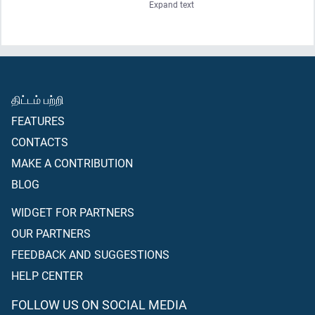
Expand text
உணவளிப்பாயாக” என்று கூறினார்; அதற்கு இறைவன் கூறினான்|
“(ஆம்;) யார் நம்பிக்கை கொள்ளவில்லையோ அவனுக்கும் சிறிது
காலம் சுகானுபவத்தை அளிப்பேன்; பின்னர் அவனை நரக நெருப்பின்
வேதனையில் நிர்பந்திப்பேன் - அவன் சேரும் இடம் மிகவும் கெட்டதே.”
திட்டம் பற்றி
FEATURES
CONTACTS
MAKE A CONTRIBUTION
BLOG
WIDGET FOR PARTNERS
OUR PARTNERS
FEEDBACK AND SUGGESTIONS
HELP CENTER
FOLLOW US ON SOCIAL MEDIA