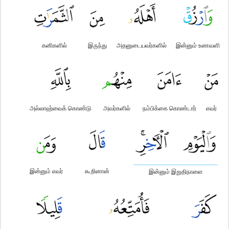
கனிகளில்
இருந்து
அதனுடையவர்களில்
இன்னும் உணவளி
அல்லாஹ்வைக் கொண்டு
அவர்களில்
நம்பிக்கை கொண்டார்
எவர்
இன்னும் எவர்
கூறினான்
இன்னும் இறுதிநாளை