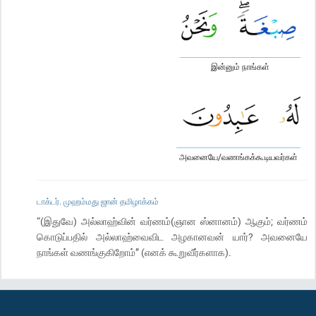
இன்னும் நாங்கள்
அவனையே/வணங்கக்கூடியவர்கள்
டாக்டர். முஹம்மது ஜான் தமிழாக்கம்
“(இதுவே) அல்லாஹ்வின் வர்ணம்(ஞான ஸ்னானம்) ஆகும்; வர்ணம்
கொடுப்பதில் அல்லாஹ்வைவிட அழகானவன் யார்? அவனையே
நாங்கள் வணங்குகிறோம்” (எனக் கூறுவீர்களாக).