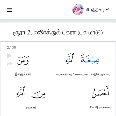
விருந்தினர்
சூரா 2, ஸூரத்துல் பகரா (பசு மாடு)
2
:
138
இன்னும் யார்
மார்க்கத்தை/அல்லாஹ்வுடைய/இன்னும் யார்
மிக அழகானவன்
மார்க்கம்