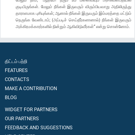
குடியிருங்கள். மேலும் நீங்கள் இருவரும் விரும்பியவாறு அதிலிருந்து
தாராளமாக புசியுங்கள்; ஆனால் நீங்கள் இருவரும் இம்மரத்தை மட்டும்
நெருங்க வேண்டாம்; (அப்படிச் செய்தீர்களானால்) நீங்கள் இருவரும்
அக்கிரமக்காரர்களில் நின்றும் ஆகிவிடுவீர்கள்” என்று சொன்னோம்.
திட்டம் பற்றி
FEATURES
CONTACTS
MAKE A CONTRIBUTION
BLOG
WIDGET FOR PARTNERS
OUR PARTNERS
FEEDBACK AND SUGGESTIONS