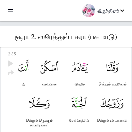
விருந்தினர்
சூரா 2, ஸூரத்துல் பகரா (பசு மாடு)
2
:
35
நீர்
வசிப்பீராக
ஆதமே
இன்னும் கூறினோம்
இன்னும் இருவரும்
சொர்க்கத்தில்
இன்னும் உம் மனைவி
சாப்பிடுங்கள்