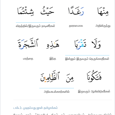
தாராளமாக
அதிலிருந்து
விதத்தில்/இருவரும் நாடினீர்கள்
மரத்தை
இந்த
இன்னும் இருவரும் நெருங்காதீர்கள்
இருவரும் ஆகிவிடுவீர்கள்
அநியாயக்காரர்களில்
டாக்டர். முஹம்மது ஜான் தமிழாக்கம்
மேலும் நாம், “ஆதமே! நீரும் உம் மனைவியும் அச்சுவனபதியில்