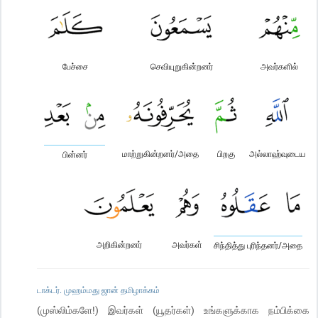
பேச்சை
செவியுறுகின்றனர்
அவர்களில்
மாற்றுகின்றனர்/அதை
பிறகு
அல்லாஹ்வுடைய
பின்னர்
அறிகின்றனர்
அவர்கள்
சிந்தித்து புரிந்தனர்/அதை
டாக்டர். முஹம்மது ஜான் தமிழாக்கம்
(முஸ்லிம்களே!) இவர்கள் (யூதர்கள்) உங்களுக்காக நம்பிக்கை