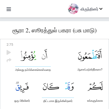
விருந்தினர்
சூரா 2, ஸூரத்துல் பகரா (பசு மாடு)
2
:
75
ஆசைப்படுகிறீர்களா?
அல்லது நம்பிக்கைகொள்வதை
ஒரு பிரிவினர்
உங்களுக்காக
திட்டமாக இருக்கின்றனர்