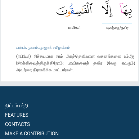
பாவிகள்
அவற்றை/தவிர
டாக்டர். முஹம்மது ஜான் தமிழாக்கம்
(நபியே!) நிச்சயமாக நாம் மிகத்தெளிவான வசனங்களை உம்மீது
இறக்கிவைத்திருக்கிறோம்; பாவிகளைத் தவிர (வேறு எவரும்)
அவற்றை நிராகரிக்க மாட்டார்கள்.
திட்டம் பற்றி
FEATURES
CONTACTS
MAKE A CONTRIBUTION