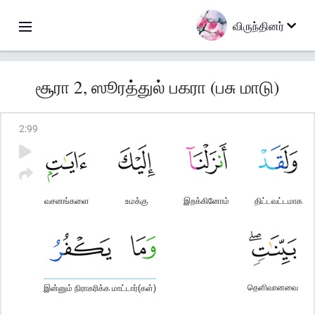
விருந்தினர்
சூரா 2, ஸூரத்துல் பகரா (பசு மாடு)
2
:
99
வசனங்களை
உமக்கு
இறக்கினோம்
திட்டவட்டமாக
தெளிவானவை
இன்னும் நிராகரிக்க மாட்டார்(கள்)