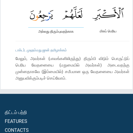
மிகப் பெரிய
அல்லது திரும்புவதற்காக
டாக்டர். முஹம்மது ஜான் தமிழாக்கம்
மேலும், அவர்கள் (பாவங்களிலிருந்து) திரும்பி விடும் பொருட்டுப்
பெரிய வேதனையை (மறுமையில் அவர்கள்) அடைவதற்கு
முன்னதாகவே (இம்மையில்) சமீபமான ஒரு வேதனையை அவர்கள்
அனுபவிக்கும்படிச் செய்வோம்.
திட்டம் பற்றி
FEATURES
CONTACTS