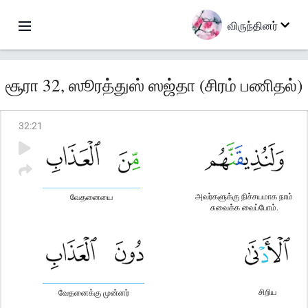
விருந்தினர்
சூரா 32, ஸூரத்துஸ் ஸஜ்தா (சிரம் பணிதல்)
32
:
21
அவர்களுக்கு நிச்சயமாக நாம்
வேதனையை
சுவைக்க வைப்போம்.
சிறிய
வேதனைக்கு முன்னர்