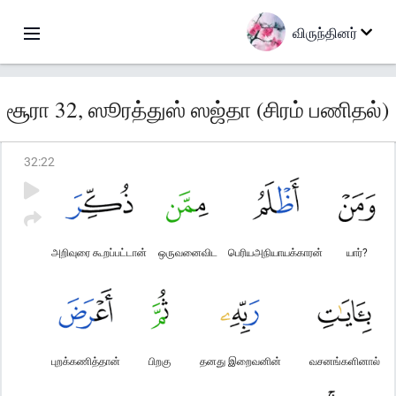
விருந்தினர்
சூரா 32, ஸூரத்துஸ் ஸஜ்தா (சிரம் பணிதல்)
32
:
22
அறிவுரை கூறப்பட்டான்
ஒருவனைவிட
பெரியஅநியாயக்காரன்
யார்?
புறக்கணித்தான்
பிறகு
தனது இறைவனின்
வசனங்களினால்