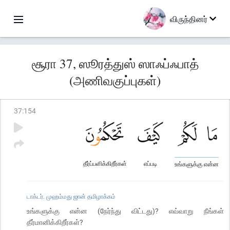
விருந்தினர்
சூரா 37, ஸூரத்துஸ் ஸாஃப்ஃபாத்
(அணிவகுப்புகள்)
37
:
154
தீர்ப்பளிக்கிறீர்கள்
எப்படி
உங்களுக்கு என்ன
டாக்டர். முஹம்மது ஜான் தமிழாக்கம்
உங்களுக்கு என்ன (நேர்ந்து விட்டது)? எவ்வாறு நீங்கள்
தீர்மானிக்கிறீர்கள்?