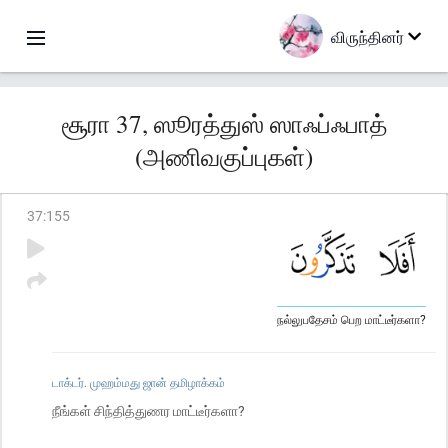
விருந்தினர்
சூரா 37, ஸூரத்துஸ் ஸாஃப்ஃபாத்
(அணிவகுப்புகள்)
37
:
155
நல்லுபதேசம் பெற மாட்டீர்களா?
டாக்டர். முஹம்மது ஜான் தமிழாக்கம்
நீங்கள் சிந்தித்துணர மாட்டீர்களா?