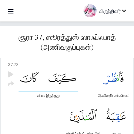
விருந்தினர்
சூரா 37, ஸூரத்துஸ் ஸாஃப்ஃபாத்
(அணிவகுப்புகள்)
37
:
73
ஆகவே நீர் பார்ப்பீராக!
எப்படி இருந்தது
எச்சரிக்கப்பட்டவர்களின்
முடிவு