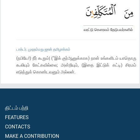
வரட்டு கௌரவம் தேடுபவர்களில்
டாக்டர். முஹம்மது ஜான் தமிழாக்கம்
(நபியே!) நீர் கூறும்| (“இக் குர்ஆனுக்காக) நான் உங்களிடம் யாதொரு
கூலியும் கேட்கவில்லை; அன்றியும், (இதை இட்டுக் கட்டி) சிரமம்
எடுத்துக் கொண்டவனும் அல்லன்.
திட்டம் பற்றி
FEATURES
CONTACTS
MAKE A CONTRIBUTION