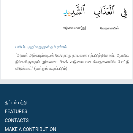
கடுமையான(து)
வேதனையில்
டாக்டர். முஹம்மது ஜான் தமிழாக்கம்
“அவன் அல்லாஹ்வுடன் வேறொரு நாயனை ஏற்படுத்தினான். ஆகவே
நீங்களிருவரும் இவனை மிகக் கடுமையான வேதனையில் போட்டு
விடுங்கள்” (என்றுங் கூறப்படும்).
திட்டம் பற்றி
FEATURES
CONTACTS
MAKE A CONTRIBUTION