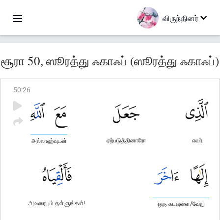
விருந்தினர்
சூரா 50, ஸூரத்து ஃகாஃப் (ஸூரத்து ஃகாஃப்)
50
:
26
ஏற்படுத்தினாரோ
எவர்
அல்லாஹ்வுடன்
அவரையும் தள்ளுங்கள்!
ஒரு கடவுளை/வேறு