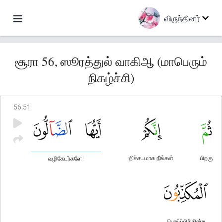
விருந்தினர்
சூரா 56, ஸூரத்துல் வாகிஆ (மாபெரும்
நிகழ்ச்சி)
56
:
51
நிச்சயமாக நீங்கள்
பிறகு
வழிகேடர்களே!
பொய்ப்பிக்கின்ற