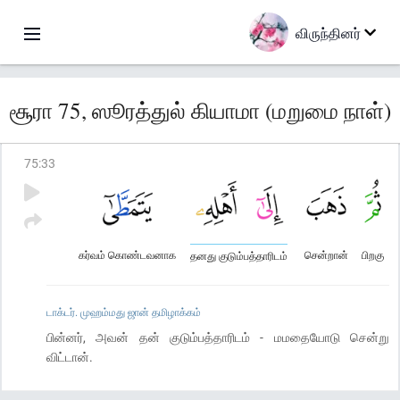
விருந்தினர்
சூரா 75, ஸூரத்துல் கியாமா (மறுமை நாள்)
75
:
33
கர்வம் கொண்டவனாக
சென்றான்
பிறகு
தனது குடும்பத்தாரிடம்
டாக்டர். முஹம்மது ஜான் தமிழாக்கம்
பின்னர், அவன் தன் குடும்பத்தாரிடம் - மமதையோடு சென்று
விட்டான்.