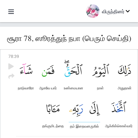
விருந்தினர்
சூரா 78, ஸூரத்துந் நபா (பெரும் செய்தி)
78
:
39
நாடுவாரோ
ஆகவே யார்
உண்மையான
நாள்
அதுதான்
தங்குமிடத்தை
ஆக்கிக்கொள்வார்
தம் இறைவனருகில்