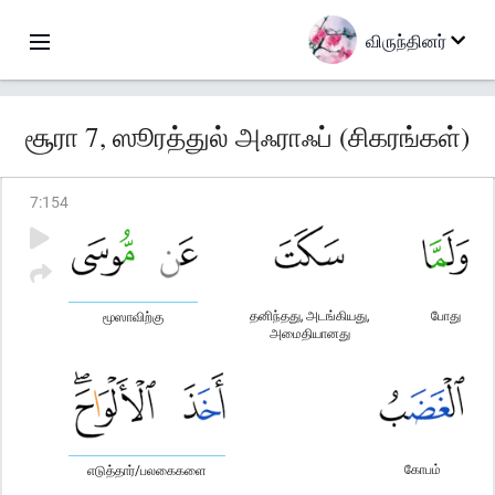
விருந்தினர்
சூரா 7, ஸூரத்துல் அஃராஃப் (சிகரங்கள்)
7
:
154
தனிந்தது, அடங்கியது,
போது
மூஸாவிற்கு
அமைதியானது
கோபம்
எடுத்தார்/பலகைகளை