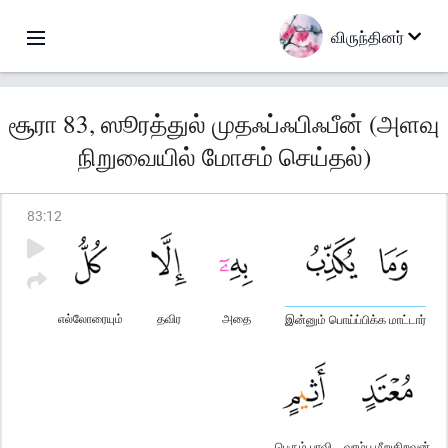
விருந்தினர்
சூரா 83, ஸூரத்துல் முதஃப்ஃபிஃபீன் (அளவு
நிறுவையில் மோசம் செய்தல்)
83
:
12
எல்லோரையும்
தவிர
அதை
இன்னும் பொய்ப்பிக்க மாட்டார்
பெரும் பாவி
வரம்பு மீறுகிறவன்