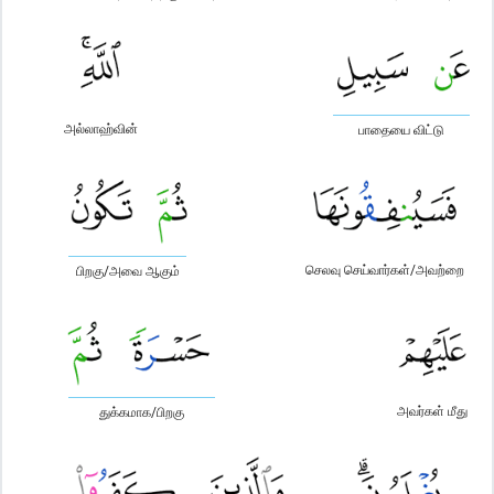
அல்லாஹ்வின்
பாதையை விட்டு
செலவு செய்வார்கள்/அவற்றை
பிறகு/அவை ஆகும்
அவர்கள் மீது
துக்கமாக/பிறகு