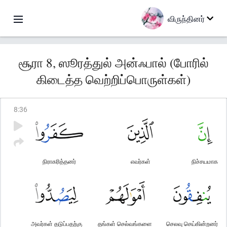
விருந்தினர்
சூரா 8, ஸூரத்துல் அன்ஃபால் (போரில்
கிடைத்த வெற்றிப்பொருள்கள்)
8
:
36
நிராகரித்தனர்
எவர்கள்
நிச்சயமாக
அவர்கள் தடுப்பதற்கு
தங்கள் செல்வங்களை
செலவு செய்கின்றனர்