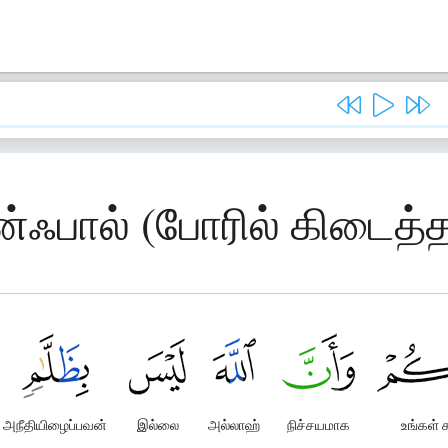
ன்ஃபால் (போரில் கிடைத்
அநீதியிழைப்பவன்
இல்லை
அல்லாஹ்
நிச்சயமாக
உங்கள் 