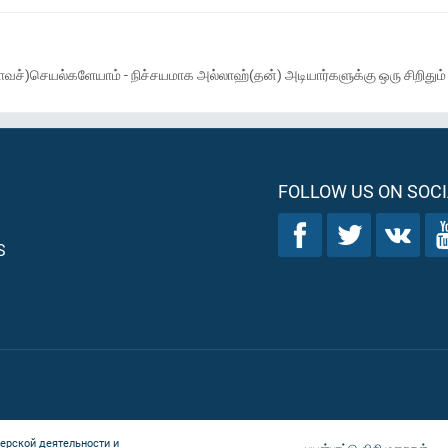
வச்)செயல்களேயாம் - நிச்சயமாக அல்லாஹ்(தன்) அடியார்களுக்கு ஒரு சிறிதும்
FOLLOW US ON SOCI
S
ерской деятельности и
பயன்பாட்டு விதிமுறைகள்