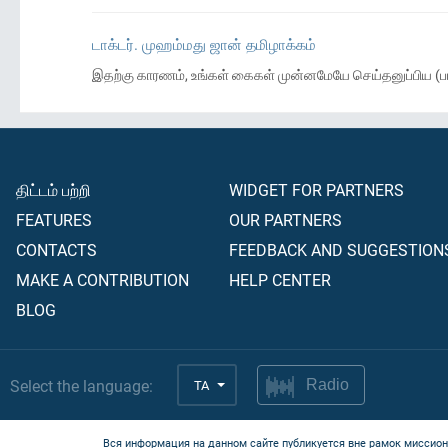
டாக்டர். முஹம்மது ஜான் தமிழாக்கம்
இதற்கு காரணம், உங்கள் கைகள் முன்னமேயே செய்தனுப்பிய (பா
திட்டம் பற்றி
WIDGET FOR PARTNERS
FEATURES
OUR PARTNERS
CONTACTS
FEEDBACK AND SUGGESTION
MAKE A CONTRIBUTION
HELP CENTER
BLOG
Select the language:
TA
Radio
Вся информация на данном сайте публикуется вне рамок миссион