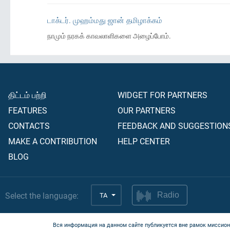
டாக்டர். முஹம்மது ஜான் தமிழாக்கம்
நாமும் நரகக் காவலாளிகளை அழைப்போம்.
திட்டம் பற்றி
WIDGET FOR PARTNERS
FEATURES
OUR PARTNERS
CONTACTS
FEEDBACK AND SUGGESTION
MAKE A CONTRIBUTION
HELP CENTER
BLOG
Select the language:
TA
Radio
Вся информация на данном сайте публикуется вне рамок миссион