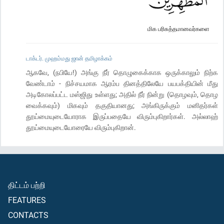
மிக பரிசுத்தமானவர்களை
டாக்டர். முஹம்மது ஜான் தமிழாக்கம்
ஆகவே, (நபியே!) அங்கு நீர் தொழுகைக்காக ஒருக்காலும் நிற்க
வேண்டாம் - நிச்சயமாக ஆரம்ப தினத்திலேயே பயபக்தியின் மீது
அடிகோலப்பட்ட மஸ்ஜிது உள்ளது; அதில் நீர் நின்று (தொழவும், தொழ
வைக்கவும்) மிகவும் தகுதியானது; அங்கிருக்கும் மனிதர்கள்
தூய்மையுடையோராக இருப்பதையே விரும்புகிறார்கள். அல்லாஹ்
தூய்மையுடையோரையே விரும்புகிறான்.
திட்டம் பற்றி
FEATURES
CONTACTS