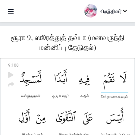
விருந்தினர்
சூரா 9, ஸூரத்துத் தவ்பா (மனவருந்தி
மன்னிப்பு தேடுதல்)
9
:
108
மஸ்ஜிதுதான்
ஒரு போதும்
அதில்
நின்று வணங்காதீர்
அடித்தளமிடப்பட்டது
இருந்து/முதல்
இறையச்சத்தின் மீது