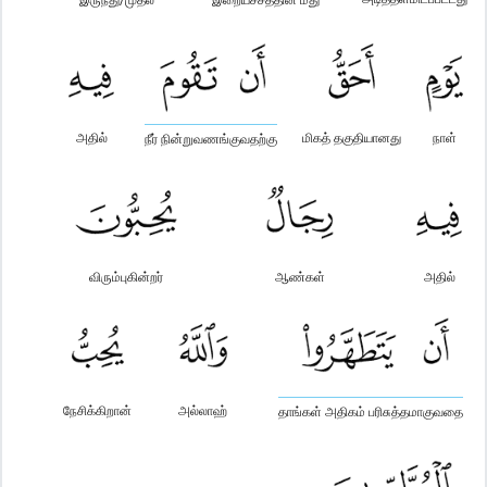
அதில்
மிகத் தகுதியானது
நாள்
நீர் நின்றுவணங்குவதற்கு
விரும்புகின்றர்
ஆண்கள்
அதில்
நேசிக்கிறான்
அல்லாஹ்
தாங்கள் அதிகம் பரிசுத்தமாகுவதை