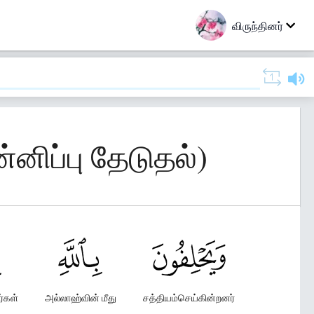
விருந்தினர்
்னிப்பு தேடுதல்)
்கள்
அல்லாஹ்வின் மீது
சத்தியம்செய்கின்றனர்