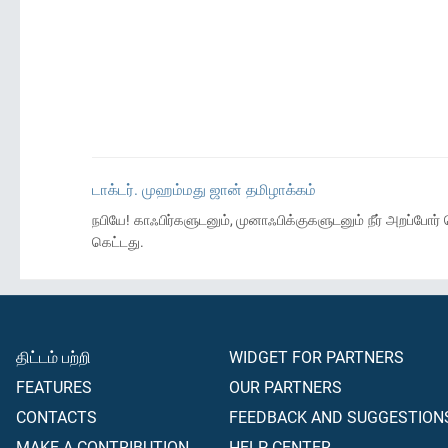
டாக்டர். முஹம்மது ஜான் தமிழாக்கம்
நபியே! காஃபிர்களுடனும், முனாஃபிக்குகளுடனும் நீர் அறப்போர
கெட்டது.
திட்டம் பற்றி
WIDGET FOR PARTNERS
FEATURES
OUR PARTNERS
CONTACTS
FEEDBACK AND SUGGESTION
MAKE A CONTRIBUTION
HELP CENTER