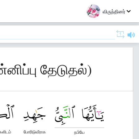
விருந்தினர்
்னிப்பு தேடுதல்)
்களிடம்
போரிடுவீராக
நபியே