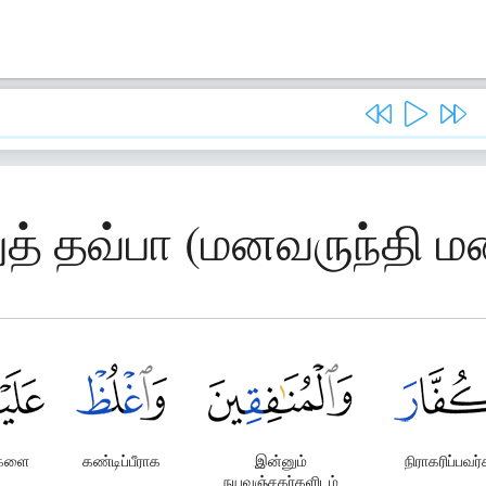
த் தவ்பா (மனவருந்தி மன
களை
கண்டிப்பீராக
இன்னும்
நிராகரிப்பவர
நயவஞ்சகர்களிடம்