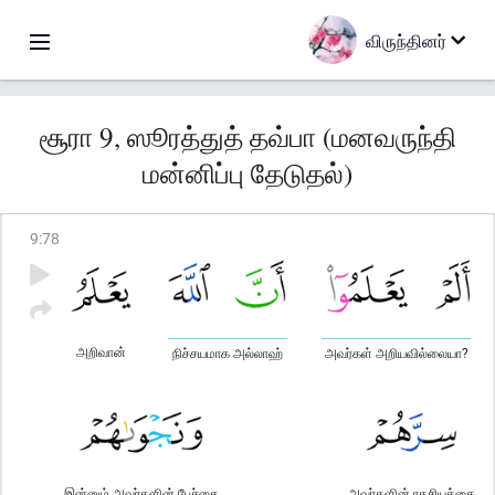
விருந்தினர்
சூரா 9, ஸூரத்துத் தவ்பா (மனவருந்தி
மன்னிப்பு தேடுதல்)
9
:
78
அறிவான்
நிச்சயமாக அல்லாஹ்
அவர்கள் அறியவில்லையா?
இன்னும் அவர்களின் பேச்சை
அவர்களின் ரகசியத்தை