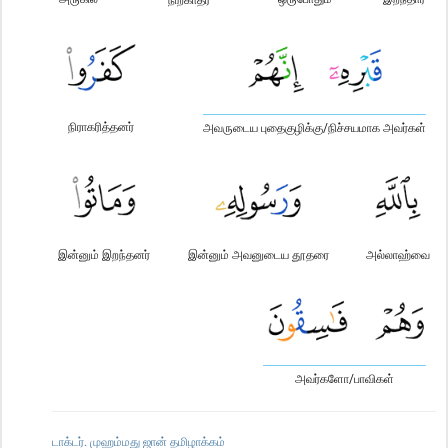
நிராகரித்தனர்
அவருடைய புதைகுழிக்கு/நிச்சயமாக அவர்கள்
இன்னும் இறந்தனர்
இன்னும் அவனுடைய தூதரை
அல்லாஹ்வை
அவர்களோ/பாவிகள்
டாக்டர். முஹம்மது ஜான் தமிழாக்கம்