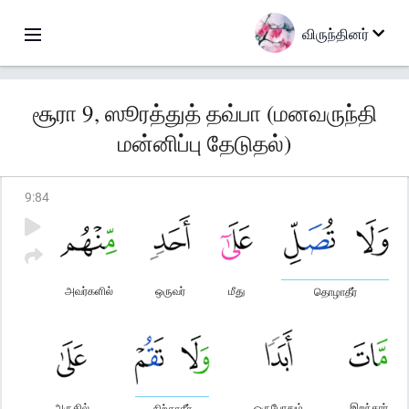
விருந்தினர்
சூரா 9, ஸூரத்துத் தவ்பா (மனவருந்தி
மன்னிப்பு தேடுதல்)
9
:
84
அவர்களில்
ஒருவர்
மீது
தொழாதீர்
அருகில்
ஒருபோதும்
இறந்தார்
நிற்காதீர்