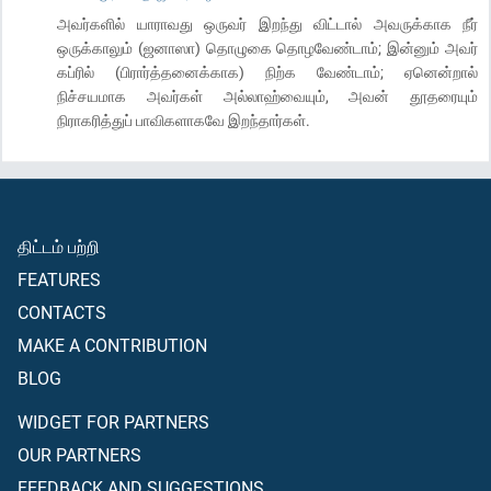
அவர்களில் யாராவது ஒருவர் இறந்து விட்டால் அவருக்காக நீர்
ஒருக்காலும் (ஜனாஸா) தொழுகை தொழவேண்டாம்; இன்னும் அவர்
கப்ரில் (பிரார்த்தனைக்காக) நிற்க வேண்டாம்; ஏனென்றால்
நிச்சயமாக அவர்கள் அல்லாஹ்வையும், அவன் தூதரையும்
நிராகரித்துப் பாவிகளாகவே இறந்தார்கள்.
திட்டம் பற்றி
FEATURES
CONTACTS
MAKE A CONTRIBUTION
BLOG
WIDGET FOR PARTNERS
OUR PARTNERS
FEEDBACK AND SUGGESTIONS