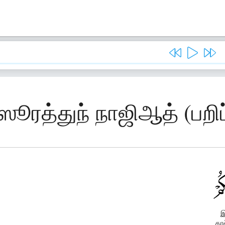
 ஸூரத்துந் நாஜிஆத் (பறிப
இ
கா