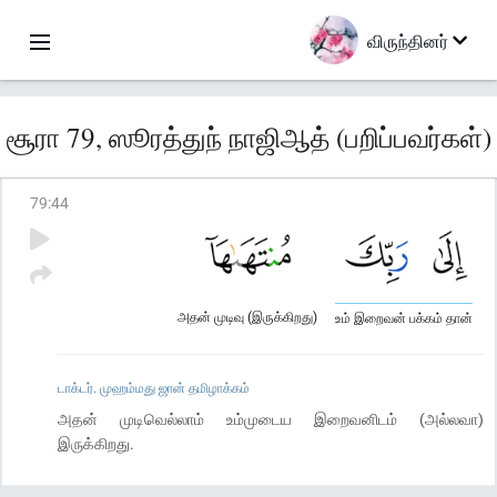
விருந்தினர்
சூரா 79, ஸூரத்துந் நாஜிஆத் (பறிப்பவர்கள்)
79
:
44
அதன் முடிவு (இருக்கிறது)
உம் இறைவன் பக்கம் தான்
டாக்டர். முஹம்மது ஜான் தமிழாக்கம்
அதன் முடிவெல்லாம் உம்முடைய இறைவனிடம் (அல்லவா)
இருக்கிறது.