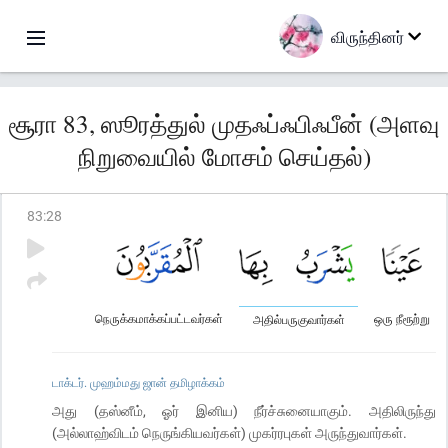
விருந்தினர்
சூரா 83, ஸூரத்துல் முதஃப்ஃபிஃபீன் (அளவு
நிறுவையில் மோசம் செய்தல்)
83
:
28
நெருக்கமாக்கப்பட்டவர்கள்
ஒரு நீரூற்று
அதில்பருகுவார்கள்
டாக்டர். முஹம்மது ஜான் தமிழாக்கம்
அது (தஸ்னீம், ஓர் இனிய) நீர்ச்சுனையாகும். அதிலிருந்து
(அல்லாஹ்விடம் நெருங்கியவர்கள்) முகர்ரபுகள் அருந்துவார்கள்.