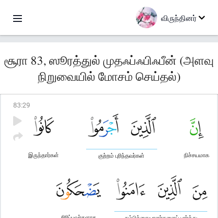
விருந்தினர்
சூரா 83, ஸூரத்துல் முதஃப்ஃபிஃபீன் (அளவு
நிறுவையில் மோசம் செய்தல்)
83
:
29
இருந்தார்கள்
நிச்சயமாக
குற்றம் புரிந்தவர்கள்
சிரிப்பவர்களாக
நம்பிக்கையாளர்களைப் பார்த்து